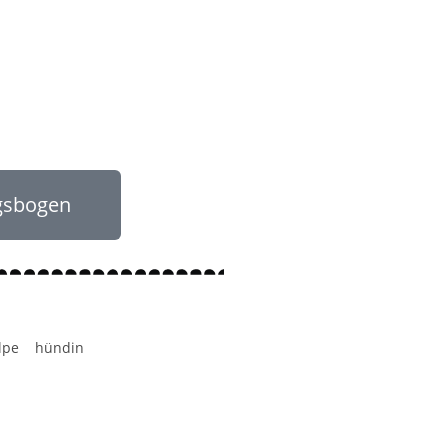
gsbogen
lpe
hündin