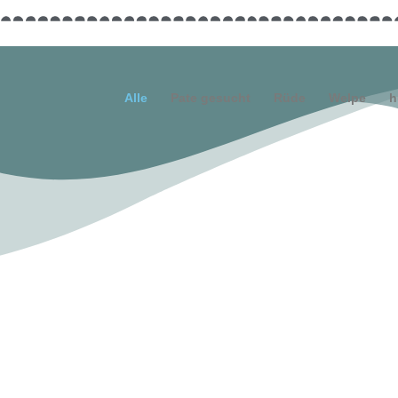
Alle
Pate gesucht
Rüde
Welpe
h