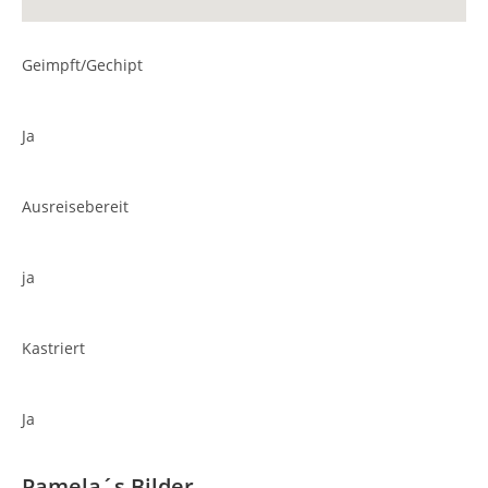
Geimpft/Gechipt
Ja
Ausreisebereit
ja
Kastriert
Ja
Pamela´s Bilder