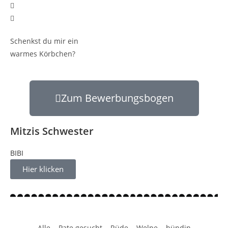
Schenkst du mir ein
warmes Körbchen?
Zum Bewerbungsbogen
Mitzis Schwester
BIBI
Hier klicken
Alle
Pate gesucht
Rüde
Welpe
hündin