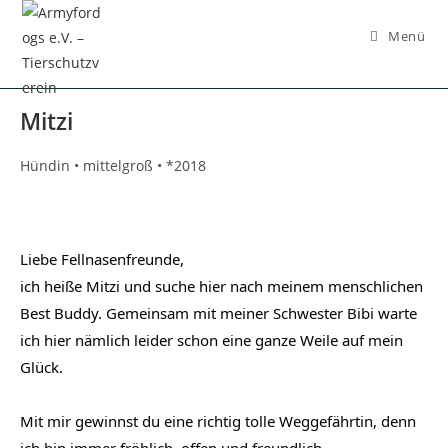
Inhalt
springen
Menü
Mitzi
Hündin • mittelgroß • *2018
Liebe Fellnasenfreunde,
ich heiße Mitzi und suche hier nach meinem menschlichen 
Best Buddy. Gemeinsam mit meiner Schwester Bibi warte 
ich hier nämlich leider schon eine ganze Weile auf mein 
Glück.
Mit mir gewinnst du eine richtig tolle Weggefährtin, denn 
ich bin immer fröhlich, offen und freundlich.