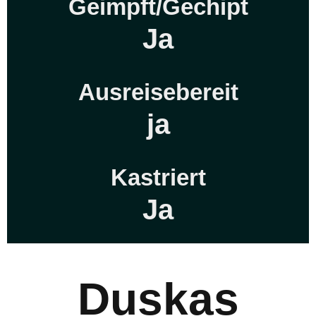
Geimpft/Gechipt
Ja
Ausreisebereit
ja
Kastriert
Ja
Duskas